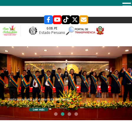
MENU
GOB.PE
Estado Peruano
slider
Gente que apuesta por el desarrollo del Distrito
Leer más