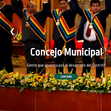
❮
Concejo Municipal
Gente que apuesta por el desarrollo del Distrito
Leer más