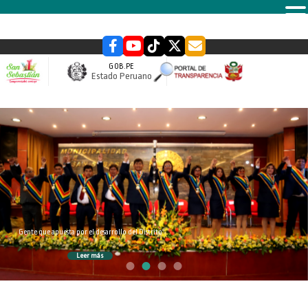
MENU
GOB.PE
Estado Peruano
slider
Gente que apuesta por el desarrollo del Distrito
Leer más