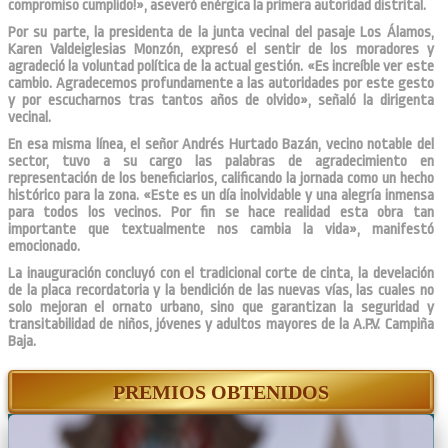
compromiso cumplido!», aseveró enérgica la primera autoridad distrital.
Por su parte, la presidenta de la junta vecinal del pasaje Los Álamos,
Karen Valdeiglesias Monzón, expresó el sentir de los moradores y
agradeció la voluntad política de la actual gestión. «Es increíble ver este
cambio. Agradecemos profundamente a las autoridades por este gesto
y por escucharnos tras tantos años de olvido», señaló la dirigenta
vecinal.
En esa misma línea, el señor Andrés Hurtado Bazán, vecino notable del
sector, tuvo a su cargo las palabras de agradecimiento en
representación de los beneficiarios, calificando la jornada como un hecho
histórico para la zona. «Este es un día inolvidable y una alegría inmensa
para todos los vecinos. Por fin se hace realidad esta obra tan
importante que textualmente nos cambia la vida», manifestó
emocionado.
La inauguración concluyó con el tradicional corte de cinta, la develación
de la placa recordatoria y la bendición de las nuevas vías, las cuales no
solo mejoran el ornato urbano, sino que garantizan la seguridad y
transitabilidad de niños, jóvenes y adultos mayores de la A.P.V. Campiña
Baja.
PREMIOS OBTENIDOS