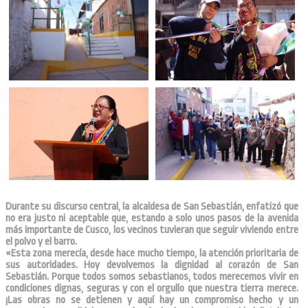
Durante su discurso central, la alcaldesa de San Sebastián, enfatizó que
no era justo ni aceptable que, estando a solo unos pasos de la avenida
más importante de Cusco, los vecinos tuvieran que seguir viviendo entre
el polvo y el barro.
«Esta zona merecía, desde hace mucho tiempo, la atención prioritaria de
sus autoridades. Hoy devolvemos la dignidad al corazón de San
Sebastián. Porque todos somos sebastianos, todos merecemos vivir en
condiciones dignas, seguras y con el orgullo que nuestra tierra merece.
¡Las obras no se detienen y aquí hay un compromiso hecho y un