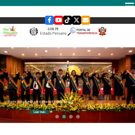
MENU
GOB.PE
Estado Peruano
slider
Gente que apuesta por el desarrollo del Distrito
Leer más