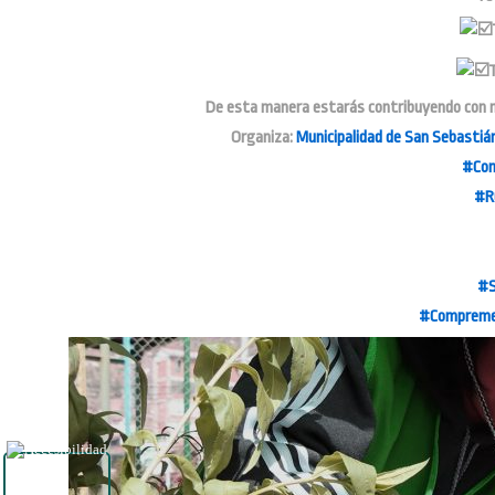
T
De esta manera estarás contribuyendo con nu
Organiza:
Municipalidad de San Sebastiá
#Com
#R
#S
#Compreme