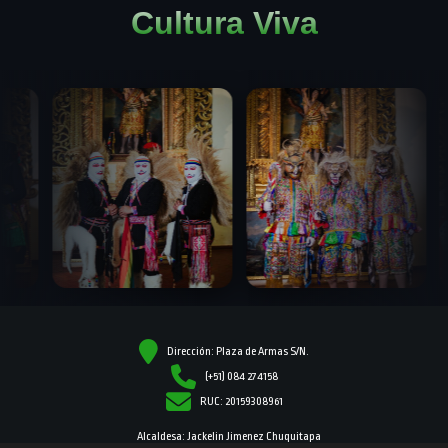
Cultura Viva
Dirección: Plaza de Armas S/N.
(+51) 084 274158
RUC: 20159308961
Alcaldesa: Jackelin Jimenez Chuquitapa