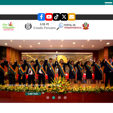
MENU
GOB.PE
Estado Peruano
slider
Gente que apuesta por el desarrollo del Distrito
Leer más