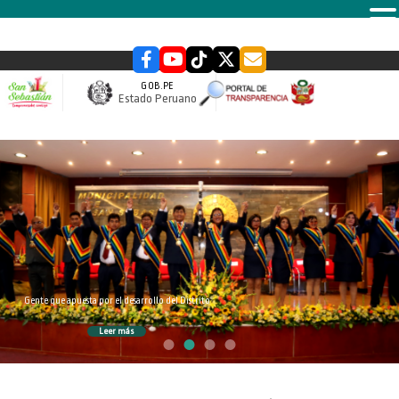
MENU
GOB.PE
Estado Peruano
slider
Gente que apuesta por el desarrollo del Distrito
Leer más