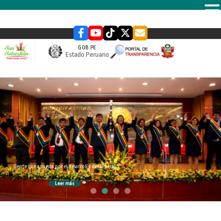
MENU
GOB.PE
Estado Peruano
slider
Gente que apuesta por el desarrollo del Distrito
Leer más