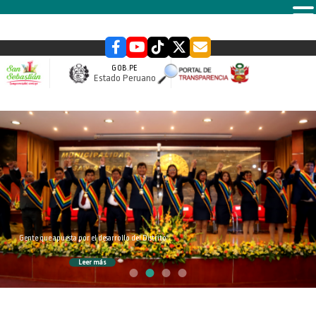
MENU
GOB.PE
Estado Peruano
slider
Gente que apuesta por el desarrollo del Distrito
Leer más