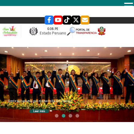
MENU
GOB.PE
Estado Peruano
slider
Gente que apuesta por el desarrollo del Distrito
Leer más