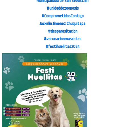
Municipalidad de San Sebastián
#unidaddezoonosis
#ComprometidosContigo
Jackelin Jimenez Chuquitapa
#desparasitacion
#vacunacionmascotas
#festihuellitas2024