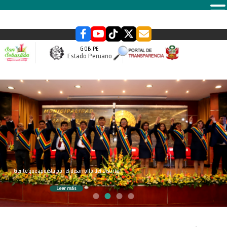
MENU
GOB.PE
Estado Peruano
slider
Gente que apuesta por el desarrollo del Distrito
Leer más