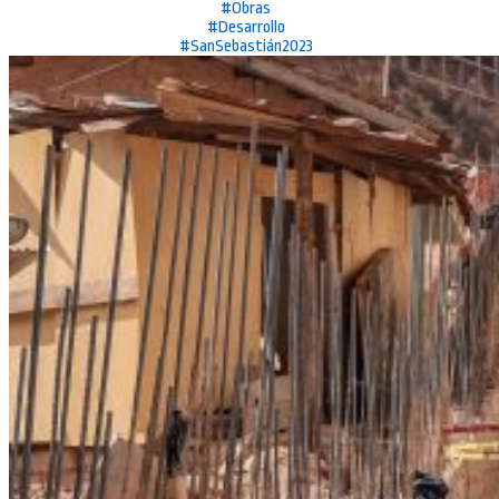
#Obras
#Desarrollo
#SanSebastián2023