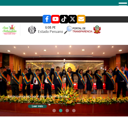
MENU
GOB.PE
Estado Peruano
slider
Gente que apuesta por el desarrollo del Distrito
Leer más