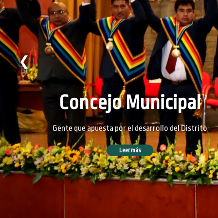
❮
Concejo Municipal
Gente que apuesta por el desarrollo del Distrito
Leer más