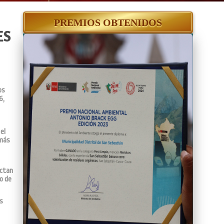
PREMIOS OBTENIDOS
ES
os
6,
el
 más
ictan
o de
es