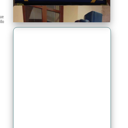
que
llo
Premio Antonio Brack EGG