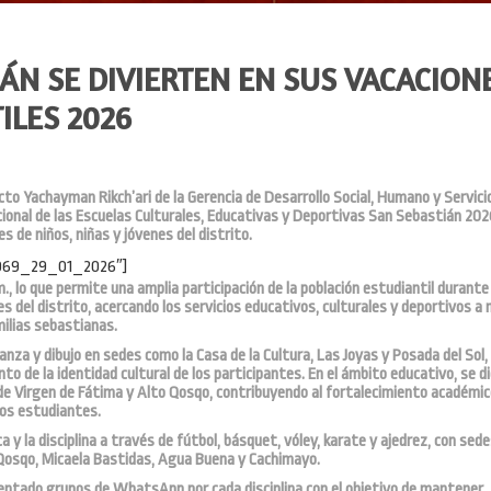
ÁN SE DIVIERTEN EN SUS VACACION
ILES 2026
cto Yachayman Rikch’ari de la Gerencia de Desarrollo Social, Humano y Servici
acional de las Escuelas Culturales, Educativas y Deportivas San Sebastián 202
s de niños, niñas y jóvenes del distrito.
a069_29_01_2026″]
m., lo que permite una amplia participación de la población estudiantil durante 
s del distrito, acercando los servicios educativos, culturales y deportivos a
ilias sebastianas.
anza y dibujo en sedes como la Casa de la Cultura, Las Joyas y Posada del Sol,
nto de la identidad cultural de los participantes. En el ámbito educativo, se d
de Virgen de Fátima y Alto Qosqo, contribuyendo al fortalecimiento académic
los estudiantes.
 y la disciplina a través de fútbol, básquet, vóley, karate y ajedrez, con sed
 Qosqo, Micaela Bastidas, Agua Buena y Cachimayo.
entado grupos de WhatsApp por cada disciplina con el objetivo de mantener