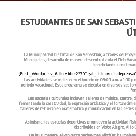
ESTUDIANTES DE SAN SEBASTI
ÚT
La Municipalidad Distrital de San Sebastián, a través del Proye
Municipales, desarrolla de manera descentralizada el Ciclo Vac
beneficiando a centenare
[Best_Wordpress_Gallery id=»2279″ gal_title=»notadeprens
Las actividades se realizan en el horario de 09:00 a.m. a 1:00 p.
periodo vacacional. Este programa se ejecuta en diversos sectore
fam
Las escuelas culturales incluyen talleres de música, teatro, d
fomentando la creatividad, la expresión artística y el fortalecimie
talleres de refuerzo en matemática y comunicación en las sedes 
Asimismo, las escuelas deportivas promueven la actividad física
distribuidas en Vista Alegre, Alto
De igual manera, el Proyecto Yachayman Rikch’ari ha implem