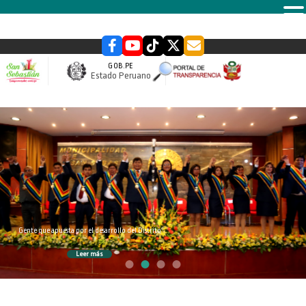
MENU
GOB.PE
Estado Peruano
slider
Gente que apuesta por el desarrollo del Distrito
Leer más