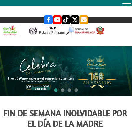
MENU
GOB.PE
Estado Peruano
slider
Gente que apuesta por el desarrollo del Distrito
Leer más