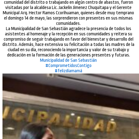
música tradicional y huaynos sebastianos, concurso de fotografía, canto
y poesía, además de las presentaciones artísticas. Las madres que
asistieron también recibieron obsequios y sorpresas especiales en
reconocimiento a su labor y dedicación.
Las madres que no lograron asistir, por encontrarse alejadas en alguna
comunidad del distrito o trabajando en algún centro de abastos, fueron
visitadas por la alcaldesa Lic. Jackelin Jimenez Chuquitapa y el Gerente
Municipal Arq. Hector Ramos Ccorihuaman, quienes desde muy temprano
el domingo 14 de mayo, las sorprendieron con presentes en sus mismas
comunidades.
La Municipalidad de San Sebastián agradece la presencia de todos los
asistentes al homenaje y la recepción en sus comunidades y reitera su
compromiso de seguir trabajando en favor del bienestar y desarrollo del
distrito. Además, hace extensiva su felicitación a todas las madres de la
ciudad en su día, reconociendo la importancia y valor de su trabajo y
dedicación en la formación de las generaciones presentes y futuras.
Municipalidad de San Sebastián
#ComprometidosContigo
#felizdíamamá