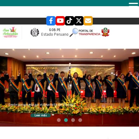
MENU
GOB.PE
Estado Peruano
slider
Gente que apuesta por el desarrollo del Distrito
Leer más