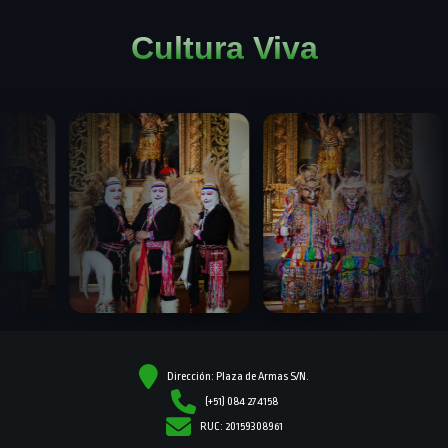
Cultura Viva
Dirección: Plaza de Armas S/N.
(+51) 084 274158
RUC: 20159308961