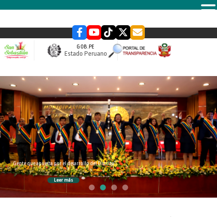
MENU
GOB.PE
Estado Peruano
slider
Gente que apuesta por el desarrollo del Distrito
Leer más