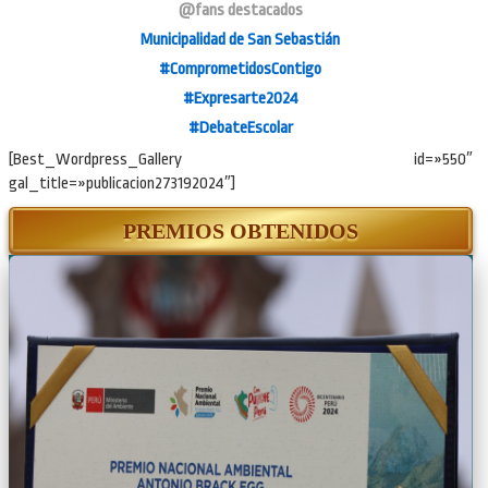
@fans destacados
Municipalidad de San Sebastián
#ComprometidosContigo
#Expresarte2024
#DebateEscolar
[Best_Wordpress_Gallery id=»550″
gal_title=»publicacion273192024″]
PREMIOS OBTENIDOS