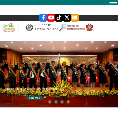
MENU
GOB.PE
Estado Peruano
slider
Gente que apuesta por el desarrollo del Distrito
Leer más