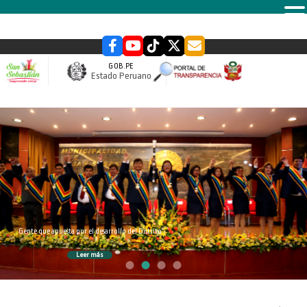
MENU
GOB.PE
Estado Peruano
slider
Gente que apuesta por el desarrollo del Distrito
Leer más