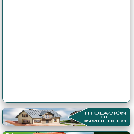
Premio Antonio Brack EGG
Premio Qori Gente 2024