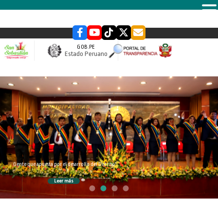
MENU
GOB.PE
Estado Peruano
slider
Gente que apuesta por el desarrollo del Distrito
Leer más