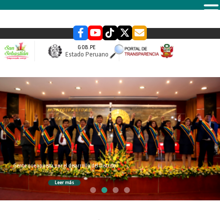
MENU
GOB.PE
Estado Peruano
slider
Gente que apuesta por el desarrollo del Distrito
Leer más