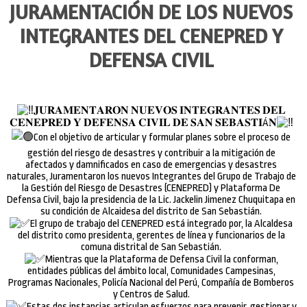
JURAMENTACIÓN DE LOS NUEVOS
INTEGRANTES DEL CENEPRED Y
DEFENSA CIVIL
𝐉𝐔𝐑𝐀𝐌𝐄𝐍𝐓𝐀𝐑𝐎𝐍 𝐍𝐔𝐄𝐕𝐎𝐒 𝐈𝐍𝐓𝐄𝐆𝐑𝐀𝐍𝐓𝐄𝐒 𝐃𝐄𝐋
𝐂𝐄𝐍𝐄𝐏𝐑𝐄𝐃 𝐘 𝐃𝐄𝐅𝐄𝐍𝐒𝐀 𝐂𝐈𝐕𝐈𝐋 𝐃𝐄 𝐒𝐀𝐍 𝐒𝐄𝐁𝐀𝐒𝐓𝐈Á𝐍
Con el objetivo de articular y formular planes sobre el proceso de
gestión del riesgo de desastres y contribuir a la mitigación de
afectados y damnificados en caso de emergencias y desastres
naturales, Juramentaron los nuevos Integrantes del Grupo de Trabajo de
la Gestión del Riesgo de Desastres (CENEPRED) y Plataforma De
Defensa Civil, bajo la presidencia de la Lic. Jackelin Jimenez Chuquitapa en
su condición de Alcaidesa del distrito de San Sebastián.
El grupo de trabajo del CENEPRED está integrado por, la Alcaldesa
del distrito como presidenta, gerentes de línea y funcionarios de la
comuna distrital de San Sebastián.
Mientras que la Plataforma de Defensa Civil la conforman,
entidades públicas del ámbito local, Comunidades Campesinas,
Programas Nacionales, Policía Nacional del Perú, Compañía de Bomberos
y Centros de Salud.
Estas dos instancias articulan esfuerzos para prevenir, gestionar y