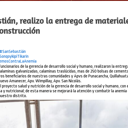
ián, realizo la entrega de material
onstrucción
#SanSebastián
SonqoykipiTikarin
emosContraLaAnemia
uncionarios de la gerencia de desarrollo social y humano, realizaron la entreg
calaminas galvanizadas, calaminas traslúcidas, mas de 250 bolsas de cement
tros beneficiarios de nuestras comunidades y Apvs de Punacancha, Quillahuat
Nuevo Amanecer, Apv. Wimpillay, Apv. San Nicolás.
proyecto salud y nutrición de la gerencia de desarrollo social y humano, con 
 y nutricional; de esta manera se mejorará la atención y combatir la anemia
nuestro distrito.