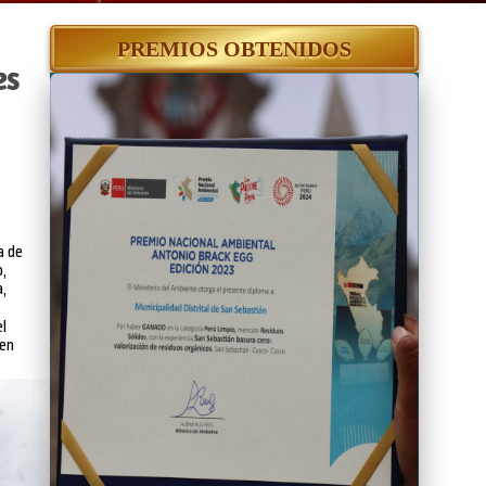
PREMIOS OBTENIDOS
es
a de
o,
a,
el
 en