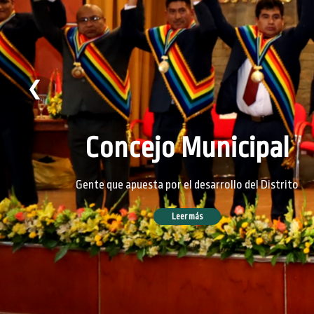
❮
Concejo Municipal
Gente que apuesta por el desarrollo del Distrito
Leer más