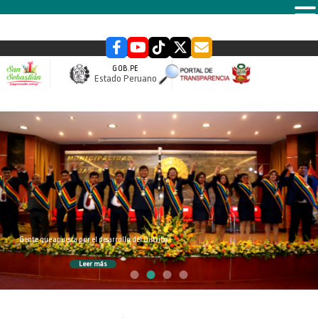
MENU
GOB.PE
Estado Peruano
slider
Gente que apuesta por el desarrollo del Distrito
Leer más