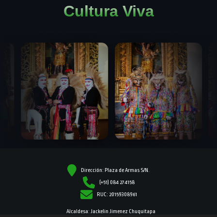
Cultura Viva
Dirección: Plaza de Armas S/N.
(+51) 084 274158
RUC: 20159308961
Alcaldesa: Jackelin Jimenez Chuquitapa