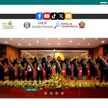
MENU
GOB.PE
Estado Peruano
slider
Gente que apuesta por el desarrollo del Distrito
Leer más