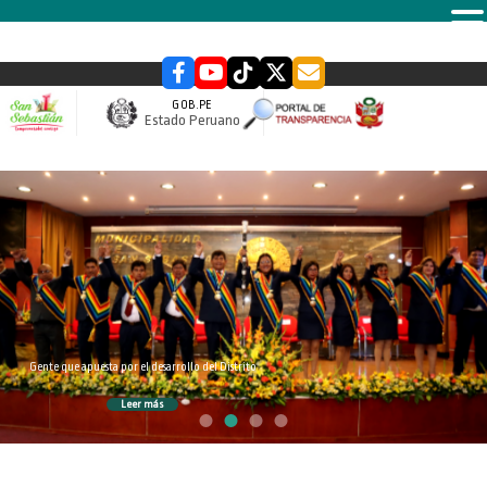
MENU
GOB.PE
Estado Peruano
slider
Gente que apuesta por el desarrollo del Distrito
Leer más