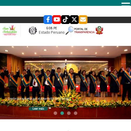
MENU
GOB.PE
Estado Peruano
slider
Gente que apuesta por el desarrollo del Distrito
Leer más