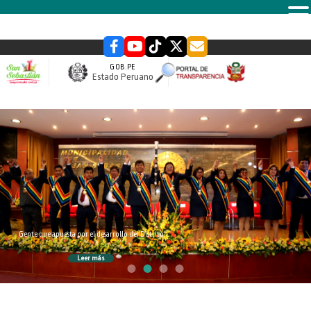
MENU
GOB.PE
Estado Peruano
slider
Gente que apuesta por el desarrollo del Distrito
Leer más