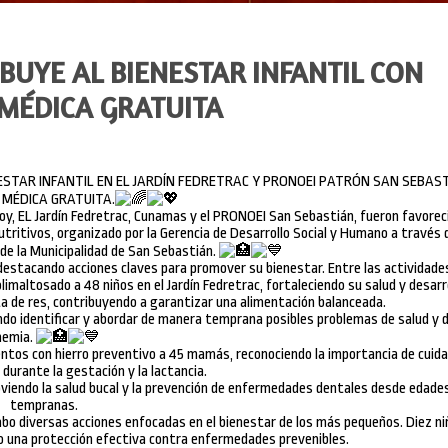
BUYE AL BIENESTAR INFANTIL CON
MÉDICA GRATUITA
ESTAR INFANTIL EN EL JARDÍN FEDRETRAC Y PRONOEI PATRÓN SAN SEBAS
MÉDICA GRATUITA.
l, hoy, EL Jardín Fedretrac, Cunamas y el PRONOEI San Sebastián, fueron favorec
ritivos, organizado por la Gerencia de Desarrollo Social y Humano a través d
 de la Municipalidad de San Sebastián.
estacando acciones claves para promover su bienestar. Entre las actividade
imaltosado a 48 niños en el Jardín Fedretrac, fortaleciendo su salud y desarro
 de res, contribuyendo a garantizar una alimentación balanceada.
ndo identificar y abordar de manera temprana posibles problemas de salud y 
nemia.
tos con hierro preventivo a 45 mamás, reconociendo la importancia de cuidar
 durante la gestación y la lactancia.
oviendo la salud bucal y la prevención de enfermedades dentales desde edade
tempranas.
abo diversas acciones enfocadas en el bienestar de los más pequeños. Diez ni
o una protección efectiva contra enfermedades prevenibles.