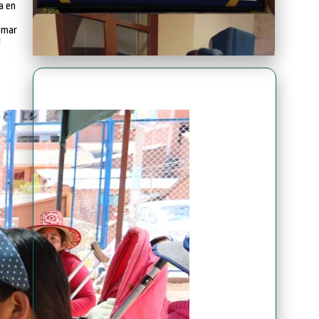
a en
omar
l
Premio Antonio Brack EGG