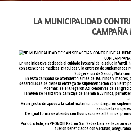
LA MUNICIPALIDAD CONTRI
CAMPAÑA 
MUNICIPALIDAD DE SAN SEBASTIÁN CONTRIBUYE AL BIEN
CON CAMPAÑA 
En una iniciativa dedicada al cuidado integral de la salud infanti
con atenciones médicas gratuitas y la entrega de suplementos nut
Subgerencia de Salud y Nutrición
En esta campaña se atendieron a más de 150 niños y madres, d
desarrolladas se tiene la entrega de suplementación con hierro pol
Además, se entregaron 321 conservas de sangrecita
También se realizaron, tamizaje de anemia a 23 niños, permitie
a
En un gesto de apoyo a la salud materna, se entregaron suplemen
salud de las mujeres
De igual forma se atendió con fluorizaciones a 85 niños, prom
Por otro lado, en PRONOEI Patrón San Sebastián, se llevaron a c
fueron beneficiados con vacunas, asegurand