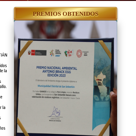
PREMIOS OBTENIDOS
TIÁN
idos
e la
s
llo.
de
 la
s
ños