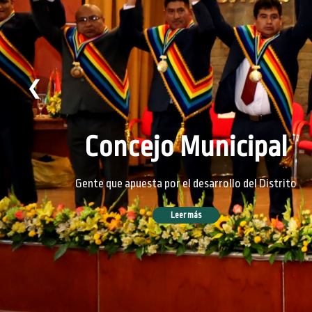
❮
Concejo Municipal
Gente que apuesta por el desarrollo del Distrito
Leer más