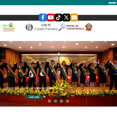
MENU
GOB.PE
Estado Peruano
slider
Gente que apuesta por el desarrollo del Distrito
Leer más