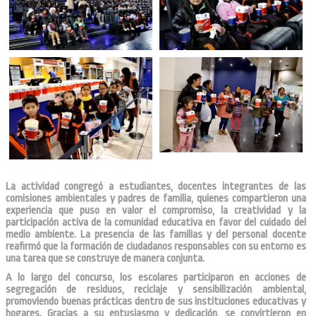
La actividad congregó a estudiantes, docentes integrantes de las
comisiones ambientales y padres de familia, quienes compartieron una
experiencia que puso en valor el compromiso, la creatividad y la
participación activa de la comunidad educativa en favor del cuidado del
medio ambiente. La presencia de las familias y del personal docente
reafirmó que la formación de ciudadanos responsables con su entorno es
una tarea que se construye de manera conjunta.
A lo largo del concurso, los escolares participaron en acciones de
segregación de residuos, reciclaje y sensibilización ambiental,
promoviendo buenas prácticas dentro de sus instituciones educativas y
hogares. Gracias a su entusiasmo y dedicación, se convirtieron en