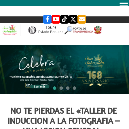
MENU
GOB.PE
Estado Peruano
slider
Inversión responsable en infraestructura y servicios
Leer más
NO TE PIERDAS EL «TALLER DE
INDUCCION A LA FOTOGRAFIA –