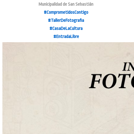
Municipalidad de San Sebastián
#ComprometidosContigo
#TallerDeFotografia
#CasaDeLaCultura
#EntradaLibre