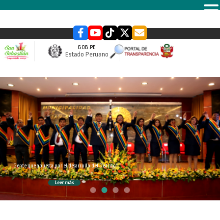
MENU
GOB.PE
Estado Peruano
slider
Gente que apuesta por el desarrollo del Distrito
Leer más