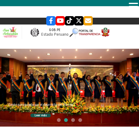
MENU
GOB.PE
Estado Peruano
slider
Gente que apuesta por el desarrollo del Distrito
Leer más