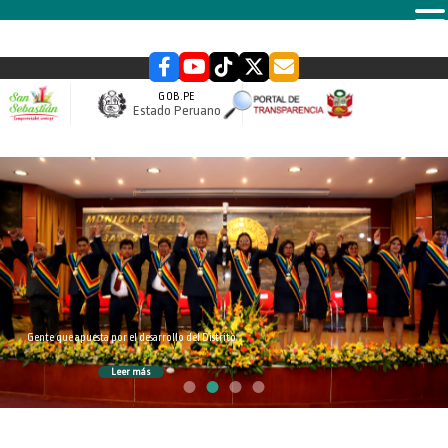
MENU
GOB.PE
Estado Peruano
slider
Gente que apuesta por el desarrollo del Distrito
Leer más