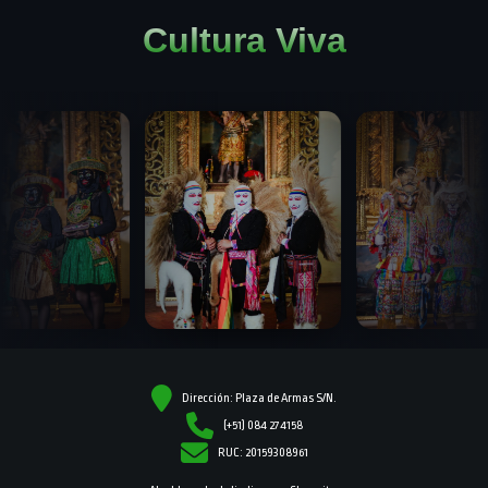
Cultura Viva
Dirección: Plaza de Armas S/N.
(+51) 084 274158
RUC: 20159308961