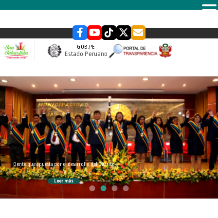
MENU
GOB.PE
Estado Peruano
slider
Gente que apuesta por el desarrollo del Distrito
Leer más