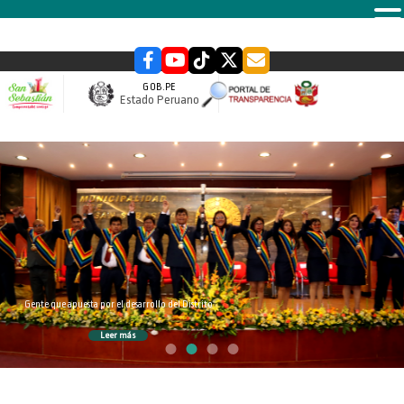
MENU
GOB.PE
Estado Peruano
slider
Gente que apuesta por el desarrollo del Distrito
Leer más