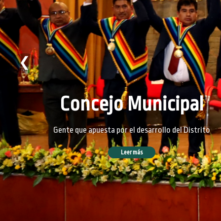
❮
Concejo Municipal
Gente que apuesta por el desarrollo del Distrito
Leer más