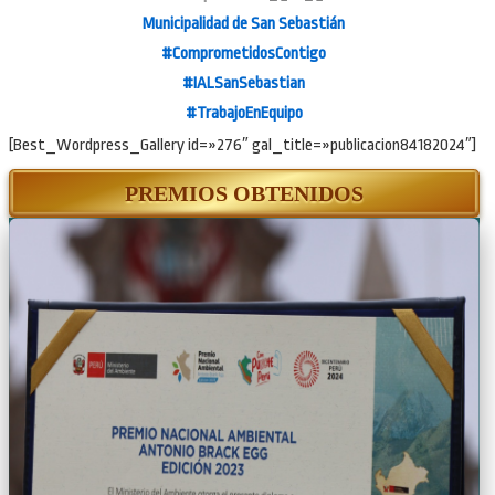
Municipalidad de San Sebastián
#ComprometidosContigo
#IALSanSebastian
#TrabajoEnEquipo
[Best_Wordpress_Gallery id=»276″ gal_title=»publicacion84182024″]
PREMIOS OBTENIDOS