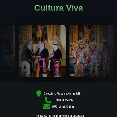
Cultura Viva
Dirección: Plaza de Armas S/N.
(+51) 084 274158
RUC: 20159308961
Alcaldesa: Jackelin Jimenez Chuquitapa