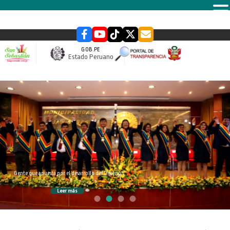
MENU
GOB.PE
Estado Peruano
slider
Gente que apuesta por el desarrollo del Distrito
Leer más