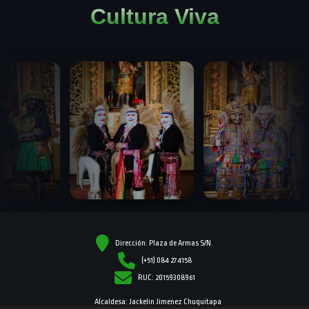
Cultura Viva
Dirección: Plaza de Armas S/N.
(+51) 084 274158
RUC: 20159308961
Alcaldesa: Jackelin Jimenez Chuquitapa