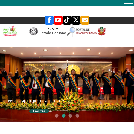
MENU
GOB.PE
Estado Peruano
slider
Gente que apuesta por el desarrollo del Distrito
Leer más