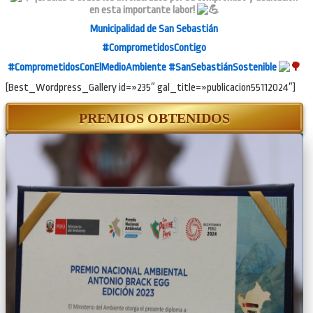
en esta importante labor!
Municipalidad de San Sebastián
#ComprometidosContigo
#ComprometidosConElMedioAmbiente
#SanSebastiánSostenible
[Best_Wordpress_Gallery id=»235″ gal_title=»publicacion55112024″]
PREMIOS OBTENIDOS