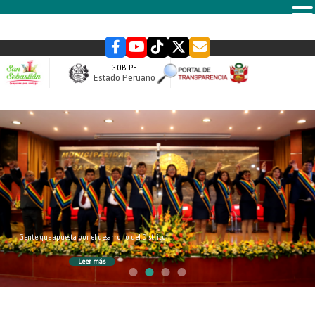
MENU
GOB.PE
Estado Peruano
slider
Gente que apuesta por el desarrollo del Distrito
Leer más