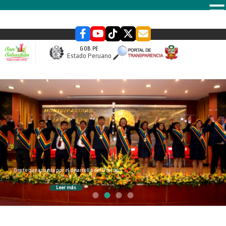
MENU
GOB.PE
Estado Peruano
slider
Gente que apuesta por el desarrollo del Distrito
Leer más