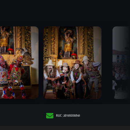
RUC: 20159308961