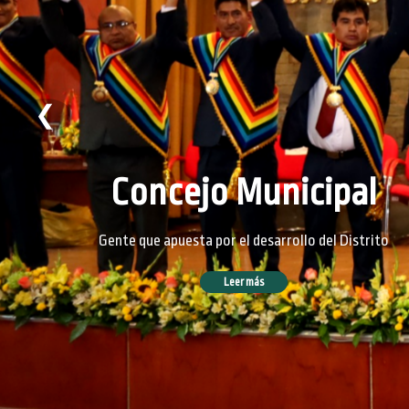
❮
Concejo Municipal
Gente que apuesta por el desarrollo del Distrito
Leer más