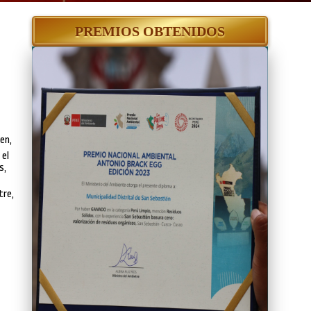
PREMIOS OBTENIDOS
en,
 el
s,
tre,