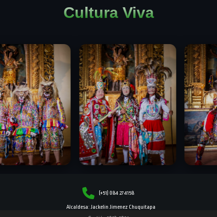
Cultura Viva
(+51) 084 274158
Alcaldesa: Jackelin Jimenez Chuquitapa