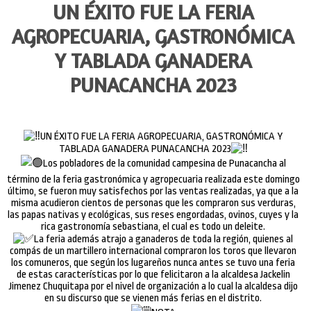
Y TABLADA GANADERA
PUNACANCHA 2023
UN ÉXITO FUE LA FERIA AGROPECUARIA, GASTRONÓMICA Y
TABLADA GANADERA PUNACANCHA 2023
Los pobladores de la comunidad campesina de Punacancha al
término de la feria gastronómica y agropecuaria realizada este domingo
último, se fueron muy satisfechos por las ventas realizadas, ya que a la
misma acudieron cientos de personas que les compraron sus verduras,
las papas nativas y ecológicas, sus reses engordadas, ovinos, cuyes y la
rica gastronomía sebastiana, el cual es todo un deleite.
La feria además atrajo a ganaderos de toda la región, quienes al
compás de un martillero internacional compraron los toros que llevaron
los comuneros, que según los lugareños nunca antes se tuvo una feria
de estas características por lo que felicitaron a la alcaldesa Jackelin
Jimenez Chuquitapa por el nivel de organización a lo cual la alcaldesa dijo
en su discurso que se vienen más ferias en el distrito.
NOTA
Punacancha es la comunidad campesina más alejada del distrito de
San Sebastián, está a 40 minutos en carro, se puede subir por la ruta de
Agua Buena y Pillao Matao en la margen derecha del río Huatanay.