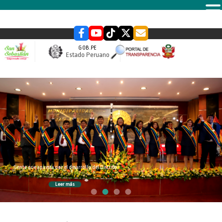
MENU
GOB.PE
Estado Peruano
slider
Inversión responsable en infraestructura y servicios
Leer más
UN ÉXITO FUE LA FERIA
AGROPECUARIA, GASTRONÓMICA