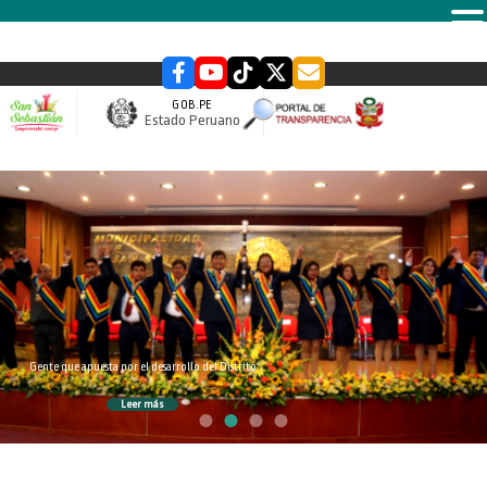
MENU
GOB.PE
Estado Peruano
slider
Gente que apuesta por el desarrollo del Distrito
Leer más