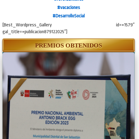
#vacaciones
#DesarrolloSocial
[Best_Wordpress_Gallery id=»1579″
gal_title=»publicacion879122025″]
PREMIOS OBTENIDOS