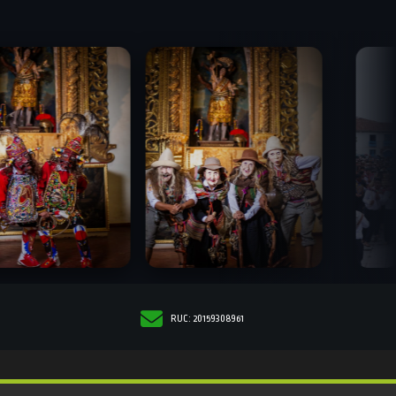
RUC: 20159308961