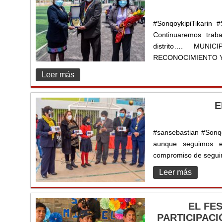
#SonqoykipiTikarin 
Continuaremos trab
distrito…. MUN
RECONOCIMIENTO Y
Leer más
E
#sansebastian #Sonqo
aunque seguimos en
compromiso de seguir 
Leer más
EL FE
PARTICIPACI