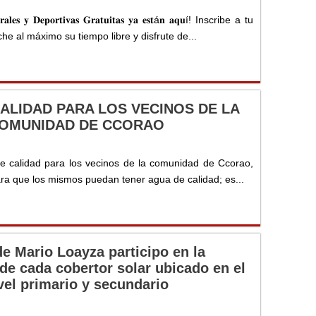
𝐮𝐫𝐚𝐥𝐞𝐬 𝐲 𝐃𝐞𝐩𝐨𝐫𝐭𝐢𝐯𝐚𝐬 𝐆𝐫𝐚𝐭𝐮𝐢𝐭𝐚𝐬 𝐲𝐚 𝐞𝐬𝐭á𝐧 𝐚𝐪𝐮í! Inscribe a tu
he al máximo su tiempo libre y disfrute de...
ALIDAD PARA LOS VECINOS DE LA
OMUNIDAD DE CCORAO
 calidad para los vecinos de la comunidad de Ccorao,
ara que los mismos puedan tener agua de calidad; es...
de Mario Loayza participo en la
de cada cobertor solar ubicado en el
vel primario y secundario