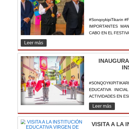
#SonqoykipiTikarin 
IMPORTANTES MAN
CABO EN EL FESTIV
Leer más
INAUGURA
IN
#SONQOYKIPITIKA
EDUCATIVA INICI
ACTIVIDADES EN ES
Leer más
VISITA A LA