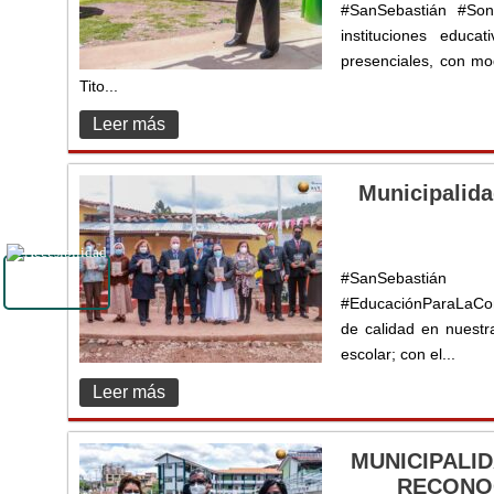
#SanSebastián #Son
instituciones educa
presenciales, con mo
Tito...
Leer más
Municipalid
#SanSeba
#EducaciónParaLaCo
de calidad en nuestr
escolar; con el...
Leer más
MUNICIPALID
RECONO