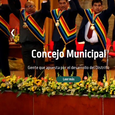
❮
Concejo Municipal
Gente que apuesta por el desarrollo del Distrito
Leer más