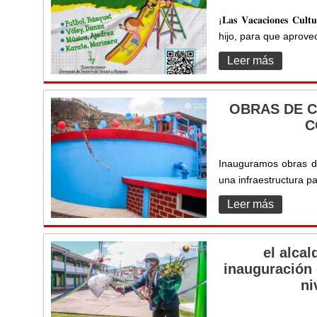
¡𝐋𝐚𝐬 𝐕𝐚𝐜𝐚𝐜𝐢𝐨𝐧𝐞𝐬 𝐂𝐮𝐥
hijo, para que aprovec
Leer más
OBRAS DE C
C
Inauguramos obras de
una infraestructura p
Leer más
el alcal
inauguración 
ni